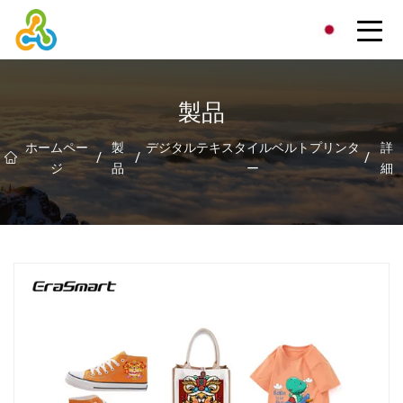
台湾デジタル捺染印刷グループ
製品
ホームペー
製
デジタルテキスタイルベルトプリンタ
詳
/
/
/
ジ
品
ー
細